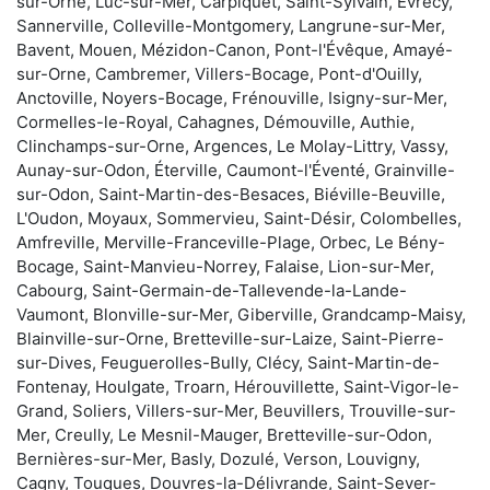
sur-Orne, Luc-sur-Mer, Carpiquet, Saint-Sylvain, Évrecy,
Sannerville, Colleville-Montgomery, Langrune-sur-Mer,
Bavent, Mouen, Mézidon-Canon, Pont-l'Évêque, Amayé-
sur-Orne, Cambremer, Villers-Bocage, Pont-d'Ouilly,
Anctoville, Noyers-Bocage, Frénouville, Isigny-sur-Mer,
Cormelles-le-Royal, Cahagnes, Démouville, Authie,
Clinchamps-sur-Orne, Argences, Le Molay-Littry, Vassy,
Aunay-sur-Odon, Éterville, Caumont-l'Éventé, Grainville-
sur-Odon, Saint-Martin-des-Besaces, Biéville-Beuville,
L'Oudon, Moyaux, Sommervieu, Saint-Désir, Colombelles,
Amfreville, Merville-Franceville-Plage, Orbec, Le Bény-
Bocage, Saint-Manvieu-Norrey, Falaise, Lion-sur-Mer,
Cabourg, Saint-Germain-de-Tallevende-la-Lande-
Vaumont, Blonville-sur-Mer, Giberville, Grandcamp-Maisy,
Blainville-sur-Orne, Bretteville-sur-Laize, Saint-Pierre-
sur-Dives, Feuguerolles-Bully, Clécy, Saint-Martin-de-
Fontenay, Houlgate, Troarn, Hérouvillette, Saint-Vigor-le-
Grand, Soliers, Villers-sur-Mer, Beuvillers, Trouville-sur-
Mer, Creully, Le Mesnil-Mauger, Bretteville-sur-Odon,
Bernières-sur-Mer, Basly, Dozulé, Verson, Louvigny,
Cagny, Touques, Douvres-la-Délivrande, Saint-Sever-