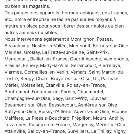
ou bien les magasins.
Des pièges, des appareils thermographiques, des trappes,
etc., notre entreprise ne lésine pas sur les moyens à
mettre en place pour vous libérer des surmulots ou bien
autres animaux nuisibles.
Nous intervenons également à Montlignon, Fosses,
Beauchamp, Nesles-la-Vallée, Montsoult, Bernes-sur-Oise,
Marines, Groslay, La Frette-sur-Seine, Saint-Prix,
Menucourt, Baillet-en-France, Courdimanche, Valmondois,
Presles, Ennery, Marly-la-Ville, Seraincourt, Pierrelaye,
Viarmes, Cormeilles-en-Vexin, Vémars, Saint-Martin-du-
Tertre, Seugy, Chars, Bruyères-sur-Oise, Us, Parmain,
Mériel, Moisselles, Ézanville, Roissy-en-France,
Bouffémont, Fontenay-en-Parisis, Chaumontel,
Champagne-sur-Oise, Sagy, Saint-Witz, Louvres,
Beaumont-sur-Oise, Bessancourt, Asnières-sur-Oise,
Butry-sur-Oise, Boissy-l'Aillerie, Auvers-sur-Oise, Écouen,
Maffliers, Le Plessis-Bouchard, Frépillon, Mours, Andilly,
Luzarches, Puiseux-en-France, Margency, Méry-sur-Oise,
Attainville, Belloy-en-France, Survilliers, Le Thillay, Vigny,