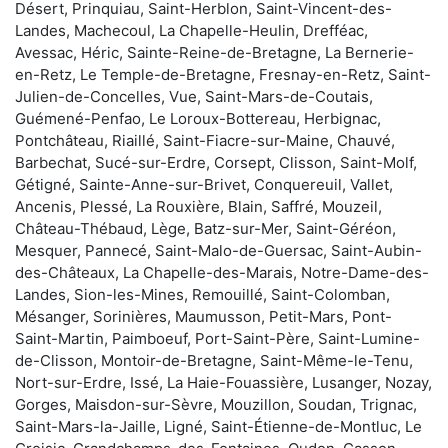
Désert, Prinquiau, Saint-Herblon, Saint-Vincent-des-
Landes, Machecoul, La Chapelle-Heulin, Drefféac,
Avessac, Héric, Sainte-Reine-de-Bretagne, La Bernerie-
en-Retz, Le Temple-de-Bretagne, Fresnay-en-Retz, Saint-
Julien-de-Concelles, Vue, Saint-Mars-de-Coutais,
Guémené-Penfao, Le Loroux-Bottereau, Herbignac,
Pontchâteau, Riaillé, Saint-Fiacre-sur-Maine, Chauvé,
Barbechat, Sucé-sur-Erdre, Corsept, Clisson, Saint-Molf,
Gétigné, Sainte-Anne-sur-Brivet, Conquereuil, Vallet,
Ancenis, Plessé, La Rouxière, Blain, Saffré, Mouzeil,
Château-Thébaud, Lège, Batz-sur-Mer, Saint-Géréon,
Mesquer, Pannecé, Saint-Malo-de-Guersac, Saint-Aubin-
des-Châteaux, La Chapelle-des-Marais, Notre-Dame-des-
Landes, Sion-les-Mines, Remouillé, Saint-Colomban,
Mésanger, Sorinières, Maumusson, Petit-Mars, Pont-
Saint-Martin, Paimboeuf, Port-Saint-Père, Saint-Lumine-
de-Clisson, Montoir-de-Bretagne, Saint-Même-le-Tenu,
Nort-sur-Erdre, Issé, La Haie-Fouassière, Lusanger, Nozay,
Gorges, Maisdon-sur-Sèvre, Mouzillon, Soudan, Trignac,
Saint-Mars-la-Jaille, Ligné, Saint-Étienne-de-Montluc, Le