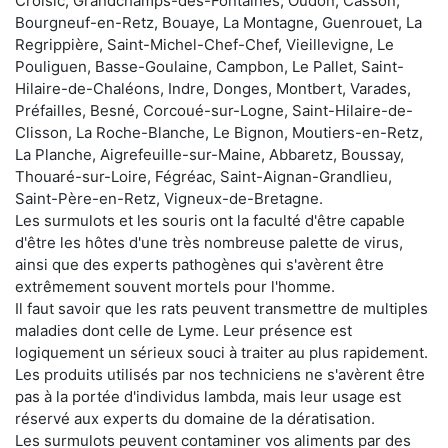
Croisic, Grandchamps-des-Fontaines, Oudon, Casson,
Bourgneuf-en-Retz, Bouaye, La Montagne, Guenrouet, La
Regrippière, Saint-Michel-Chef-Chef, Vieillevigne, Le
Pouliguen, Basse-Goulaine, Campbon, Le Pallet, Saint-
Hilaire-de-Chaléons, Indre, Donges, Montbert, Varades,
Préfailles, Besné, Corcoué-sur-Logne, Saint-Hilaire-de-
Clisson, La Roche-Blanche, Le Bignon, Moutiers-en-Retz,
La Planche, Aigrefeuille-sur-Maine, Abbaretz, Boussay,
Thouaré-sur-Loire, Fégréac, Saint-Aignan-Grandlieu,
Saint-Père-en-Retz, Vigneux-de-Bretagne.
Les surmulots et les souris ont la faculté d'être capable
d'être les hôtes d'une très nombreuse palette de virus,
ainsi que des experts pathogènes qui s'avèrent être
extrêmement souvent mortels pour l'homme.
Il faut savoir que les rats peuvent transmettre de multiples
maladies dont celle de Lyme. Leur présence est
logiquement un sérieux souci à traiter au plus rapidement.
Les produits utilisés par nos techniciens ne s'avèrent être
pas à la portée d'individus lambda, mais leur usage est
réservé aux experts du domaine de la dératisation.
Les surmulots peuvent contaminer vos aliments par des