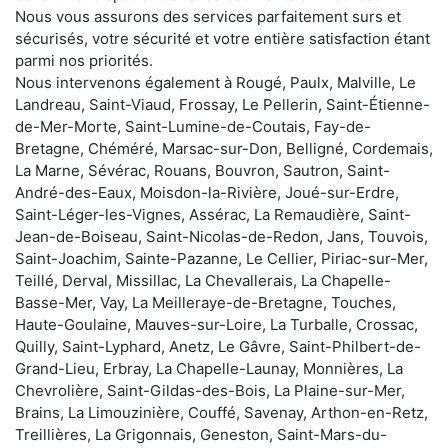
Nous vous assurons des services parfaitement surs et
sécurisés, votre sécurité et votre entière satisfaction étant
parmi nos priorités.
Nous intervenons également à Rougé, Paulx, Malville, Le
Landreau, Saint-Viaud, Frossay, Le Pellerin, Saint-Étienne-
de-Mer-Morte, Saint-Lumine-de-Coutais, Fay-de-
Bretagne, Chéméré, Marsac-sur-Don, Belligné, Cordemais,
La Marne, Sévérac, Rouans, Bouvron, Sautron, Saint-
André-des-Eaux, Moisdon-la-Rivière, Joué-sur-Erdre,
Saint-Léger-les-Vignes, Assérac, La Remaudière, Saint-
Jean-de-Boiseau, Saint-Nicolas-de-Redon, Jans, Touvois,
Saint-Joachim, Sainte-Pazanne, Le Cellier, Piriac-sur-Mer,
Teillé, Derval, Missillac, La Chevallerais, La Chapelle-
Basse-Mer, Vay, La Meilleraye-de-Bretagne, Touches,
Haute-Goulaine, Mauves-sur-Loire, La Turballe, Crossac,
Quilly, Saint-Lyphard, Anetz, Le Gâvre, Saint-Philbert-de-
Grand-Lieu, Erbray, La Chapelle-Launay, Monnières, La
Chevrolière, Saint-Gildas-des-Bois, La Plaine-sur-Mer,
Brains, La Limouzinière, Couffé, Savenay, Arthon-en-Retz,
Treillières, La Grigonnais, Geneston, Saint-Mars-du-