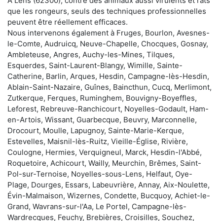
À Lens (62300), contre des animaux aussi virulents et rats
que les rongeurs, seuls des techniques professionnelles
peuvent être réellement efficaces.
Nous intervenons également à Fruges, Bourlon, Avesnes-
le-Comte, Audruicq, Neuve-Chapelle, Chocques, Gosnay,
Ambleteuse, Angres, Auchy-les-Mines, Tilques,
Esquerdes, Saint-Laurent-Blangy, Wimille, Sainte-
Catherine, Barlin, Arques, Hesdin, Campagne-lès-Hesdin,
Ablain-Saint-Nazaire, Guînes, Baincthun, Cucq, Merlimont,
Zutkerque, Ferques, Ruminghem, Bouvigny-Boyeffles,
Leforest, Rebreuve-Ranchicourt, Noyelles-Godault, Ham-
en-Artois, Wissant, Guarbecque, Beuvry, Marconnelle,
Drocourt, Moulle, Lapugnoy, Sainte-Marie-Kerque,
Estevelles, Maisnil-lès-Ruitz, Vieille-Église, Rivière,
Coulogne, Hermies, Verquigneul, Marck, Hesdin-l'Abbé,
Roquetoire, Achicourt, Wailly, Meurchin, Brêmes, Saint-
Pol-sur-Ternoise, Noyelles-sous-Lens, Helfaut, Oye-
Plage, Dourges, Essars, Labeuvrière, Annay, Aix-Noulette,
Évin-Malmaison, Wizernes, Condette, Bucquoy, Achiet-le-
Grand, Wavrans-sur-l'Aa, Le Portel, Campagne-lès-
Wardrecques, Feuchy, Brebières, Croisilles, Souchez,