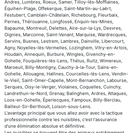
Andres, Lumbres, Roeux, Samer, Tilloy-lès-Mofflaines,
Équihen-Plage, Offekerque, Saint-Martin-au-Laërt,
Festubert, Camblain-Châtelain, Richebourg, Fleurbaix,
Pernes, Thérouanne, Longfossé, Enquin-les-Mines,
Bapaume, Montreuil, Delettes, Aire-sur-la-Lys, Desvres,
Oignies, Marconne, Saint-Venant, Marquise, Wardrecques,
Servins, Busnes, Lestrem, Lambres, Dainville, Libercourt,
Agny, Noyelles-lès-Vermelles, Lozinghem, Vitry-en-Artois,
Houdain, Annequin, Burbure, Wingles, Givenchy-en-
Gohelle, Fouquières-lès-Lens, Thélus, Ruitz, Wimereux,
Maroeuil, Billy-Montigny, Cauchy-à-la-Tour, Sains-en-
Gohelle, Allouagne, Hallines, Courcelles-lès-Lens, Vendin-
le-Vieil, Saint-Omer-Capelle, Mont-Bernanchon, Labourse,
Serques, Oisy-le-Verger, Violaines, Coquelles, Cuinchy,
Landrethun-le-Nord, Grenay, Balinghem, Ardres, Attaques,
Loos-en-Gohelle, Éperlecques, Fampoux, Billy-Berclau,
Bailleul-Sir-Berthoult, Loison-sous-Lens.
L'avantage principal que vous allez avoir avec la tactique
professionnelle contre les nuisibles, c'est l'assurance
d'une élimination absolue et définitive.
Les nuisibles se trouvent être des animaux extrêmement