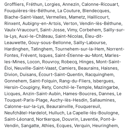
Groffliers, Fréthun, Lorgies, Annezin, Calonne-Ricouart,
Fouquières-lès-Béthune, La Couture, Blendecques,
Biache-Saint-Vaast, Vermelles, Mametz, Haillicourt,
Rinxent, Aubigny-en-Artois, Verton, Vendin-lès-Béthune,
Vaulx-Vraucourt, Saint-Josse, Vimy, Corbehem, Sailly-sur-
la-Lys, Auxi-le-Château, Saint-Nicolas, Éleu-dit-
Leauwette, Gouy-sous-Bellonne, Sailly-Labourse,
Hardinghen, Tatinghem, Tournehem-sur-la-Hem, Norrent-
Fontes, Frévent, Isques, Saint-Étienne-au-Mont, Marles-
les-Mines, Locon, Rouvroy, Robecq, Hinges, Mont-Saint-
Éloi, Neuville-Saint-Vaast, Camiers, Beaurains, Haisnes,
Divion, Duisans, Écourt-Saint-Quentin, Racquinghem,
Gonnehem, Saint-Folquin, Rang-du-Fliers, Isbergues,
Hersin-Coupigny, Rety, Conchil-le-Temple, Mazingarbe,
Licques, Anzin-Saint-Aubin, Hames-Boucres, Dannes, Le
Touquet-Paris-Plage, Auchy-lès-Hesdin, Sallaumines,
Calonne-sur-la-Lys, Beaurainville, Fouquereuil,
Neufchâtel-Hardelot, Hulluch, La Capelle-lès-Boulogne,
Saint-Léonard, Nortkerque, Douvrin, Laventie, Pont-à-
Vendin, Sangatte, Athies, Ecques, Verquin, Heuringhem,