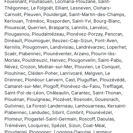
Fouesnant, Poullaouen, Locmaria-Plouzané, Saint-
Thégonnec, Le Folgoët, Elliant, Lesneven, Clohars-
Carnoët, Pleuven, Pouldergat, Saint-Martin-des-Champs,
Kerlouan, Tréméoc, Rosporden, Saint-Yvi, Bourg-Blanc,
Plouescat, Querrien, Brasparts, Lannilis, Lanvéoc,
Plougasnou, Ploudalmézeau, Plonévez-Porzay, Pencran,
Dinéault, Ploumoguer, Beuzec-Cap-Sizun, Pont-Aven,
Kernilis, Plougonven, Landivisiau, Landrévarzec, Loperhet,
Scaër, Plabennec, Plounéventer, Arzano, Plourin-lès-
Morlaix, Pouldreuzic, Hanvec, Plougonvelin, Saint-Pabu,
Névez, Crozon, Moëlan-sur-Mer, Plouvien, Le Conquet,
Plouhinec, Cléden-Poher, Lanrivoaré, Melgven, Le
Drennec, Plonéour-Lanvern, Cast, Pluguffan, Plouzévédé,
Camaret-sur-Mer, Plogoff, Plonévez-du-Faou, Treffiagat,
Saint-Pol-de-Léon, Châteaulin, Carantec, Saint-Thonan,
Plouénan, Plouigneau, Plozévet, Rosnoën, Gouesnach,
Guilvinec, La Forest-Landerneau, Lanhouarneau, Kersaint-
Plabennec, Landudec, Sibiril, Combrit, Plounévézel,
Plomeur, Plogastel-Saint-Germain, Roscoff, Daoulas,
Tréméven, Locquirec, Spézet, Sizun, Coat-Méal,
Ploudaniel, Plogonnec, Logonna-Daoulas, Lanmeur,