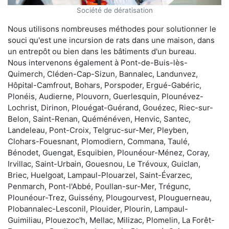
Société de dératisation
Nous utilisons nombreuses méthodes pour solutionner le
souci qu'est une incursion de rats dans une maison, dans
un entrepôt ou bien dans les bâtiments d'un bureau.
Nous intervenons également à Pont-de-Buis-lès-
Quimerch, Cléden-Cap-Sizun, Bannalec, Landunvez,
Hôpital-Camfrout, Bohars, Porspoder, Ergué-Gabéric,
Plonéis, Audierne, Plouvorn, Guerlesquin, Plounévez-
Lochrist, Dirinon, Plouégat-Guérand, Gouézec, Riec-sur-
Belon, Saint-Renan, Quéménéven, Henvic, Santec,
Landeleau, Pont-Croix, Telgruc-sur-Mer, Pleyben,
Clohars-Fouesnant, Plomodiern, Commana, Taulé,
Bénodet, Guengat, Esquibien, Plounéour-Ménez, Coray,
Irvillac, Saint-Urbain, Gouesnou, Le Trévoux, Guiclan,
Briec, Huelgoat, Lampaul-Plouarzel, Saint-Évarzec,
Penmarch, Pont-l'Abbé, Poullan-sur-Mer, Trégunc,
Plounéour-Trez, Guissény, Plougourvest, Plouguerneau,
Plobannalec-Lesconil, Plouider, Plourin, Lampaul-
Guimiliau, Plouezoc'h, Mellac, Milizac, Plomelin, La Forêt-