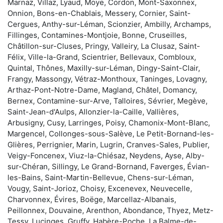
Marnaz, Villaz, Lyaud, Moye, Cordon, Mont-Saxonnex,
Onnion, Bons-en-Chablais, Messery, Cornier, Saint-
Cergues, Anthy-sur-Léman, Scionzier, Ambilly, Archamps,
Fillinges, Contamines-Montjoie, Bonne, Cruseilles,
Châtillon-sur-Cluses, Pringy, Valleiry, La Clusaz, Saint-
Félix, Ville-la-Grand, Scientrier, Bellevaux, Combloux,
Quintal, Thônes, Maxilly-sur-Léman, Dingy-Saint-Clair,
Frangy, Massongy, Vétraz-Monthoux, Taninges, Lovagny,
Arthaz-Pont-Notre-Dame, Magland, Châtel, Domancy,
Bernex, Contamine-sur-Arve, Talloires, Sévrier, Megève,
Saint-Jean-d'Aulps, Allonzier-la-Caille, Vallières,
Arbusigny, Cusy, Larringes, Poisy, Chamonix-Mont-Blanc,
Margencel, Collonges-sous-Salève, Le Petit-Bornand-les-
Glières, Perrignier, Marin, Lugrin, Cranves-Sales, Publier,
Veigy-Foncenex, Viuz-la-Chiésaz, Neydens, Ayse, Alby-
sur-Chéran, Sillingy, Le Grand-Bornand, Faverges, Évian-
les-Bains, Saint-Martin-Bellevue, Chens-sur-Léman,
Vougy, Saint-Jorioz, Choisy, Excenevex, Neuvecelle,
Charvonnex, Évires, Boëge, Marcellaz-Albanais,
Peillonnex, Douvaine, Arenthon, Abondance, Thyez, Metz-
Tessy, Lucinges, Gruffy, Habère-Poche, La Balme-de-