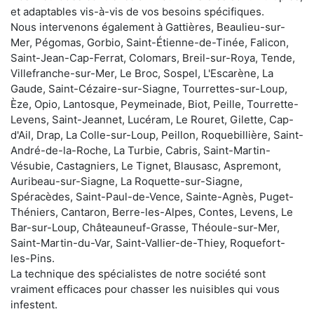
et adaptables vis-à-vis de vos besoins spécifiques.
Nous intervenons également à Gattières, Beaulieu-sur-
Mer, Pégomas, Gorbio, Saint-Étienne-de-Tinée, Falicon,
Saint-Jean-Cap-Ferrat, Colomars, Breil-sur-Roya, Tende,
Villefranche-sur-Mer, Le Broc, Sospel, L'Escarène, La
Gaude, Saint-Cézaire-sur-Siagne, Tourrettes-sur-Loup,
Èze, Opio, Lantosque, Peymeinade, Biot, Peille, Tourrette-
Levens, Saint-Jeannet, Lucéram, Le Rouret, Gilette, Cap-
d'Ail, Drap, La Colle-sur-Loup, Peillon, Roquebillière, Saint-
André-de-la-Roche, La Turbie, Cabris, Saint-Martin-
Vésubie, Castagniers, Le Tignet, Blausasc, Aspremont,
Auribeau-sur-Siagne, La Roquette-sur-Siagne,
Spéracèdes, Saint-Paul-de-Vence, Sainte-Agnès, Puget-
Théniers, Cantaron, Berre-les-Alpes, Contes, Levens, Le
Bar-sur-Loup, Châteauneuf-Grasse, Théoule-sur-Mer,
Saint-Martin-du-Var, Saint-Vallier-de-Thiey, Roquefort-
les-Pins.
La technique des spécialistes de notre société sont
vraiment efficaces pour chasser les nuisibles qui vous
infestent.