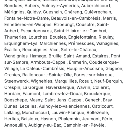
Bondues, Aubers, Aulnoye-Aymeries, Auberchicourt,
Mérignies, Quiévy, Guesnain, Chéreng, Quiévrechain,
Fontaine-Notre-Dame, Beauvois-en-Cambrésis, Merris,
Ennetières-en-Weppes, Étroeungt, Cousolre, Saint-
Aubert, Escaudoeuvres, Saint-Hilaire-lez-Cambrai,
Thumeries, Lourches, Bousies, Englefontaine, Rieulay,
Erquinghem-Lys, Marchiennes, Prémesques, Wahagnies,
Écaillon, Recquignies, Vicq, Solre-le-Château,
Wandignies-Hamage, Bruille-Saint-Amand, Estaires, Pont-
sur-Sambre, Armbouts-Cappel, Emmerin, Coudekerque-
Village, Le Cateau-Cambrésis, Houplin-Ancoisne, Glageon,
Orchies, Raillencourt-Sainte-Olle, Forest-sur-Marque,
Steenwerck, Wignehies, Marquillies, Rosult, Neuf-Berquin,
Crespin, La Gorgue, Haverskerque, Wavrin, Colleret,
Hordain, Faumont, Lambres-lez-Douai, Brouckerque,
Boeschepe, Masny, Saint-Jans-Cappel, Genech, Bray-
Dunes, Lecelles, Aulnoy-lez-Valenciennes, Ostricourt,
Lallaing, Monchecourt, Lauwin-Planque, Bollezeele,
Herlies, Baisieux, Hasnon, Phalempin, Jeumont, Férin,
Annoeullin, Aubigny-au-Bac, Camphin-en-Pévèle,