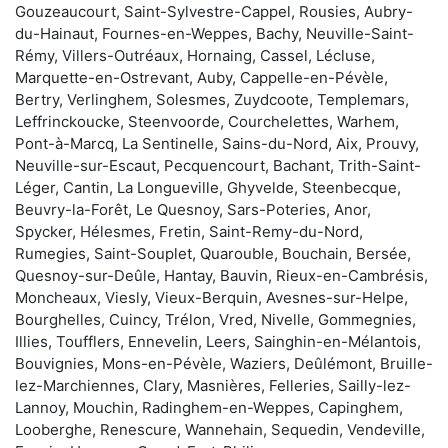
Gouzeaucourt, Saint-Sylvestre-Cappel, Rousies, Aubry-
du-Hainaut, Fournes-en-Weppes, Bachy, Neuville-Saint-
Rémy, Villers-Outréaux, Hornaing, Cassel, Lécluse,
Marquette-en-Ostrevant, Auby, Cappelle-en-Pévèle,
Bertry, Verlinghem, Solesmes, Zuydcoote, Templemars,
Leffrinckoucke, Steenvoorde, Courchelettes, Warhem,
Pont-à-Marcq, La Sentinelle, Sains-du-Nord, Aix, Prouvy,
Neuville-sur-Escaut, Pecquencourt, Bachant, Trith-Saint-
Léger, Cantin, La Longueville, Ghyvelde, Steenbecque,
Beuvry-la-Forêt, Le Quesnoy, Sars-Poteries, Anor,
Spycker, Hélesmes, Fretin, Saint-Remy-du-Nord,
Rumegies, Saint-Souplet, Quarouble, Bouchain, Bersée,
Quesnoy-sur-Deûle, Hantay, Bauvin, Rieux-en-Cambrésis,
Moncheaux, Viesly, Vieux-Berquin, Avesnes-sur-Helpe,
Bourghelles, Cuincy, Trélon, Vred, Nivelle, Gommegnies,
Illies, Toufflers, Ennevelin, Leers, Sainghin-en-Mélantois,
Bouvignies, Mons-en-Pévèle, Waziers, Deûlémont, Bruille-
lez-Marchiennes, Clary, Masnières, Felleries, Sailly-lez-
Lannoy, Mouchin, Radinghem-en-Weppes, Capinghem,
Looberghe, Renescure, Wannehain, Sequedin, Vendeville,