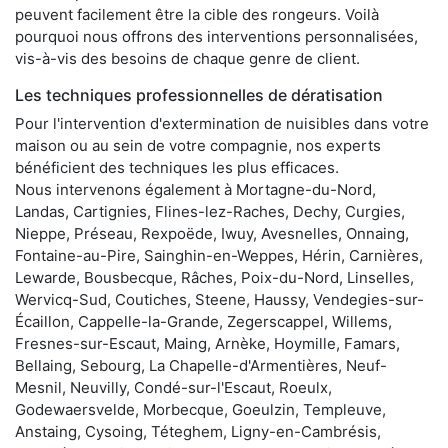
peuvent facilement être la cible des rongeurs. Voilà
pourquoi nous offrons des interventions personnalisées,
vis-à-vis des besoins de chaque genre de client.
Les techniques professionnelles de dératisation
Pour l'intervention d'extermination de nuisibles dans votre
maison ou au sein de votre compagnie, nos experts
bénéficient des techniques les plus efficaces.
Nous intervenons également à Mortagne-du-Nord,
Landas, Cartignies, Flines-lez-Raches, Dechy, Curgies,
Nieppe, Préseau, Rexpoëde, Iwuy, Avesnelles, Onnaing,
Fontaine-au-Pire, Sainghin-en-Weppes, Hérin, Carnières,
Lewarde, Bousbecque, Râches, Poix-du-Nord, Linselles,
Wervicq-Sud, Coutiches, Steene, Haussy, Vendegies-sur-
Écaillon, Cappelle-la-Grande, Zegerscappel, Willems,
Fresnes-sur-Escaut, Maing, Arnèke, Hoymille, Famars,
Bellaing, Sebourg, La Chapelle-d'Armentières, Neuf-
Mesnil, Neuvilly, Condé-sur-l'Escaut, Roeulx,
Godewaersvelde, Morbecque, Goeulzin, Templeuve,
Anstaing, Cysoing, Téteghem, Ligny-en-Cambrésis,