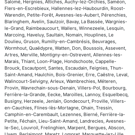
Salomé, Hergnies, Attiches, Auchy-lez-Orchies, Saméon,
Flers-en-Escrebieux, Hallennes-lez-Haubourdin, Roost-
Warendin, Petite-Forêt, Avesnes-les-Aubert, Pérenchies,
Blaringhem, Avelin, Saulzoir, Bavay, La Bassée, Wargnies-
le-Grand, Raimbeaucourt, Wallers, Winnezeele, Lesquin,
Marcoing, Haveluy, Saultain, Nomain, Houplines, Le
Doulieu, Gruson, Rumilly-en-Cambrésis, Beuvrages,
Wormhout, Quaëdypre, Watten, Don, Boussois, Assevent,
Artres, Merville, Montigny-en-Ostrevent, Allennes-les-
Marais, Thiant, Loon-Plage, Hondschoote, Cappelle-
Brouck, Escautpont, Santes, Escaudain, Feignies, Thun-
Saint-Amand, Haulchin, Bois-Grenier, Erre, Caëstre, Leval,
Walincourt-Selvigny, Arleux, Wambrechies, Méteren,
Provin, Wavrechain-sous-Denain, Villers-Pol, Bourbourg,
Ferrière-la-Grande, Eecke, Maroilles, Lannoy, Esquelbecq,
Busigny, Herzeele, Jenlain, Gondecourt, Proville, Villers-
en-Cauchies, Flines-lès-Mortagne, Ohain, Tressin,
Camphin-en-Carembault, Lezennes, Bierné, Ferrière-la-
Petite, Féchain, Lieu-Saint-Amand, Landrecies, Avesnes-
le-Sec, Louvroil, Frelinghien, Marpent, Bergues, Abscon,
Uxem, Berlaimont, Maretz, Lompret, Marquette-lez-Lille,