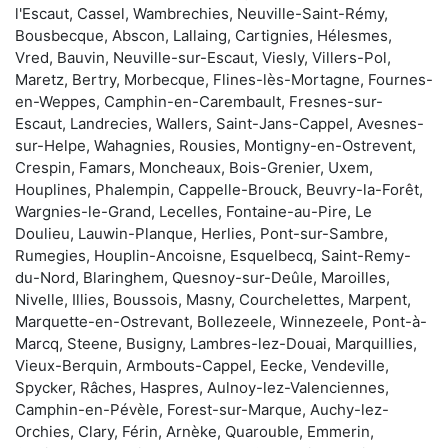
l'Escaut, Cassel, Wambrechies, Neuville-Saint-Rémy,
Bousbecque, Abscon, Lallaing, Cartignies, Hélesmes,
Vred, Bauvin, Neuville-sur-Escaut, Viesly, Villers-Pol,
Maretz, Bertry, Morbecque, Flines-lès-Mortagne, Fournes-
en-Weppes, Camphin-en-Carembault, Fresnes-sur-
Escaut, Landrecies, Wallers, Saint-Jans-Cappel, Avesnes-
sur-Helpe, Wahagnies, Rousies, Montigny-en-Ostrevent,
Crespin, Famars, Moncheaux, Bois-Grenier, Uxem,
Houplines, Phalempin, Cappelle-Brouck, Beuvry-la-Forêt,
Wargnies-le-Grand, Lecelles, Fontaine-au-Pire, Le
Doulieu, Lauwin-Planque, Herlies, Pont-sur-Sambre,
Rumegies, Houplin-Ancoisne, Esquelbecq, Saint-Remy-
du-Nord, Blaringhem, Quesnoy-sur-Deûle, Maroilles,
Nivelle, Illies, Boussois, Masny, Courchelettes, Marpent,
Marquette-en-Ostrevant, Bollezeele, Winnezeele, Pont-à-
Marcq, Steene, Busigny, Lambres-lez-Douai, Marquillies,
Vieux-Berquin, Armbouts-Cappel, Eecke, Vendeville,
Spycker, Râches, Haspres, Aulnoy-lez-Valenciennes,
Camphin-en-Pévèle, Forest-sur-Marque, Auchy-lez-
Orchies, Clary, Férin, Arnèke, Quarouble, Emmerin,