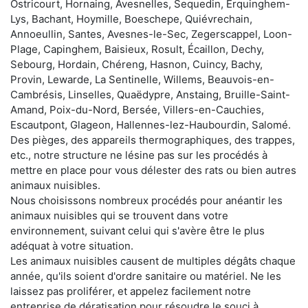
Ostricourt, Hornaing, Avesnelles, Sequedin, Erquinghem-
Lys, Bachant, Hoymille, Boeschepe, Quiévrechain,
Annoeullin, Santes, Avesnes-le-Sec, Zegerscappel, Loon-
Plage, Capinghem, Baisieux, Rosult, Écaillon, Dechy,
Sebourg, Hordain, Chéreng, Hasnon, Cuincy, Bachy,
Provin, Lewarde, La Sentinelle, Willems, Beauvois-en-
Cambrésis, Linselles, Quaëdypre, Anstaing, Bruille-Saint-
Amand, Poix-du-Nord, Bersée, Villers-en-Cauchies,
Escautpont, Glageon, Hallennes-lez-Haubourdin, Salomé.
Des pièges, des appareils thermographiques, des trappes,
etc., notre structure ne lésine pas sur les procédés à
mettre en place pour vous délester des rats ou bien autres
animaux nuisibles.
Nous choisissons nombreux procédés pour anéantir les
animaux nuisibles qui se trouvent dans votre
environnement, suivant celui qui s'avère être le plus
adéquat à votre situation.
Les animaux nuisibles causent de multiples dégâts chaque
année, qu'ils soient d'ordre sanitaire ou matériel. Ne les
laissez pas proliférer, et appelez facilement notre
entreprise de dératisation pour résoudre le souci à