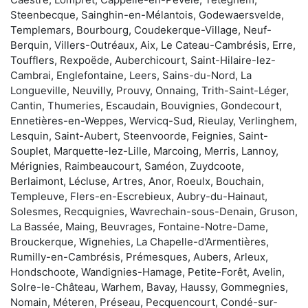
Steenbecque, Sainghin-en-Mélantois, Godewaersvelde,
Templemars, Bourbourg, Coudekerque-Village, Neuf-
Berquin, Villers-Outréaux, Aix, Le Cateau-Cambrésis, Erre,
Toufflers, Rexpoëde, Auberchicourt, Saint-Hilaire-lez-
Cambrai, Englefontaine, Leers, Sains-du-Nord, La
Longueville, Neuvilly, Prouvy, Onnaing, Trith-Saint-Léger,
Cantin, Thumeries, Escaudain, Bouvignies, Gondecourt,
Ennetières-en-Weppes, Wervicq-Sud, Rieulay, Verlinghem,
Lesquin, Saint-Aubert, Steenvoorde, Feignies, Saint-
Souplet, Marquette-lez-Lille, Marcoing, Merris, Lannoy,
Mérignies, Raimbeaucourt, Saméon, Zuydcoote,
Berlaimont, Lécluse, Artres, Anor, Roeulx, Bouchain,
Templeuve, Flers-en-Escrebieux, Aubry-du-Hainaut,
Solesmes, Recquignies, Wavrechain-sous-Denain, Gruson,
La Bassée, Maing, Beuvrages, Fontaine-Notre-Dame,
Brouckerque, Wignehies, La Chapelle-d'Armentières,
Rumilly-en-Cambrésis, Prémesques, Aubers, Arleux,
Hondschoote, Wandignies-Hamage, Petite-Forêt, Avelin,
Solre-le-Château, Warhem, Bavay, Haussy, Gommegnies,
Nomain, Méteren, Préseau, Pecquencourt, Condé-sur-