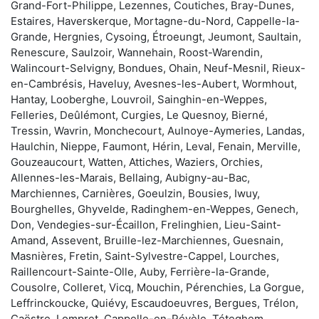
Grand-Fort-Philippe, Lezennes, Coutiches, Bray-Dunes,
Estaires, Haverskerque, Mortagne-du-Nord, Cappelle-la-
Grande, Hergnies, Cysoing, Étroeungt, Jeumont, Saultain,
Renescure, Saulzoir, Wannehain, Roost-Warendin,
Walincourt-Selvigny, Bondues, Ohain, Neuf-Mesnil, Rieux-
en-Cambrésis, Haveluy, Avesnes-les-Aubert, Wormhout,
Hantay, Looberghe, Louvroil, Sainghin-en-Weppes,
Felleries, Deûlémont, Curgies, Le Quesnoy, Bierné,
Tressin, Wavrin, Monchecourt, Aulnoye-Aymeries, Landas,
Haulchin, Nieppe, Faumont, Hérin, Leval, Fenain, Merville,
Gouzeaucourt, Watten, Attiches, Waziers, Orchies,
Allennes-les-Marais, Bellaing, Aubigny-au-Bac,
Marchiennes, Carnières, Goeulzin, Bousies, Iwuy,
Bourghelles, Ghyvelde, Radinghem-en-Weppes, Genech,
Don, Vendegies-sur-Écaillon, Frelinghien, Lieu-Saint-
Amand, Assevent, Bruille-lez-Marchiennes, Guesnain,
Masnières, Fretin, Saint-Sylvestre-Cappel, Lourches,
Raillencourt-Sainte-Olle, Auby, Ferrière-la-Grande,
Cousolre, Colleret, Vicq, Mouchin, Pérenchies, La Gorgue,
Leffrinckoucke, Quiévy, Escaudoeuvres, Bergues, Trélon,
Caëstre, Lompret, Cappelle-en-Pévèle, Téteghem,