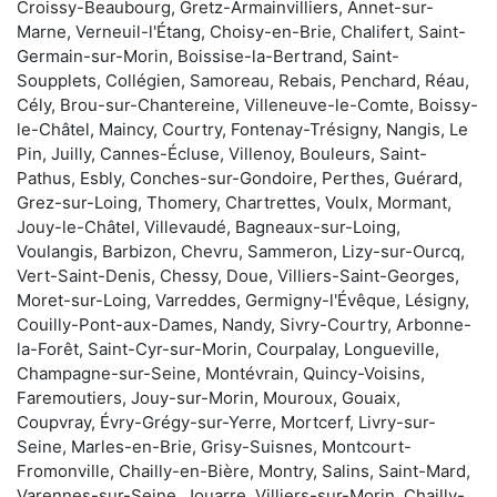
Croissy-Beaubourg, Gretz-Armainvilliers, Annet-sur-
Marne, Verneuil-l'Étang, Choisy-en-Brie, Chalifert, Saint-
Germain-sur-Morin, Boissise-la-Bertrand, Saint-
Soupplets, Collégien, Samoreau, Rebais, Penchard, Réau,
Cély, Brou-sur-Chantereine, Villeneuve-le-Comte, Boissy-
le-Châtel, Maincy, Courtry, Fontenay-Trésigny, Nangis, Le
Pin, Juilly, Cannes-Écluse, Villenoy, Bouleurs, Saint-
Pathus, Esbly, Conches-sur-Gondoire, Perthes, Guérard,
Grez-sur-Loing, Thomery, Chartrettes, Voulx, Mormant,
Jouy-le-Châtel, Villevaudé, Bagneaux-sur-Loing,
Voulangis, Barbizon, Chevru, Sammeron, Lizy-sur-Ourcq,
Vert-Saint-Denis, Chessy, Doue, Villiers-Saint-Georges,
Moret-sur-Loing, Varreddes, Germigny-l'Évêque, Lésigny,
Couilly-Pont-aux-Dames, Nandy, Sivry-Courtry, Arbonne-
la-Forêt, Saint-Cyr-sur-Morin, Courpalay, Longueville,
Champagne-sur-Seine, Montévrain, Quincy-Voisins,
Faremoutiers, Jouy-sur-Morin, Mouroux, Gouaix,
Coupvray, Évry-Grégy-sur-Yerre, Mortcerf, Livry-sur-
Seine, Marles-en-Brie, Grisy-Suisnes, Montcourt-
Fromonville, Chailly-en-Bière, Montry, Salins, Saint-Mard,
Varennes-sur-Seine, Jouarre, Villiers-sur-Morin, Chailly-