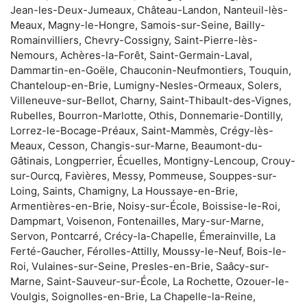
Jean-les-Deux-Jumeaux, Château-Landon, Nanteuil-lès-
Meaux, Magny-le-Hongre, Samois-sur-Seine, Bailly-
Romainvilliers, Chevry-Cossigny, Saint-Pierre-lès-
Nemours, Achères-la-Forêt, Saint-Germain-Laval,
Dammartin-en-Goële, Chauconin-Neufmontiers, Touquin,
Chanteloup-en-Brie, Lumigny-Nesles-Ormeaux, Solers,
Villeneuve-sur-Bellot, Charny, Saint-Thibault-des-Vignes,
Rubelles, Bourron-Marlotte, Othis, Donnemarie-Dontilly,
Lorrez-le-Bocage-Préaux, Saint-Mammès, Crégy-lès-
Meaux, Cesson, Changis-sur-Marne, Beaumont-du-
Gâtinais, Longperrier, Écuelles, Montigny-Lencoup, Crouy-
sur-Ourcq, Favières, Messy, Pommeuse, Souppes-sur-
Loing, Saints, Chamigny, La Houssaye-en-Brie,
Armentières-en-Brie, Noisy-sur-École, Boissise-le-Roi,
Dampmart, Voisenon, Fontenailles, Mary-sur-Marne,
Servon, Pontcarré, Crécy-la-Chapelle, Émerainville, La
Ferté-Gaucher, Férolles-Attilly, Moussy-le-Neuf, Bois-le-
Roi, Vulaines-sur-Seine, Presles-en-Brie, Saâcy-sur-
Marne, Saint-Sauveur-sur-École, La Rochette, Ozouer-le-
Voulgis, Soignolles-en-Brie, La Chapelle-la-Reine,