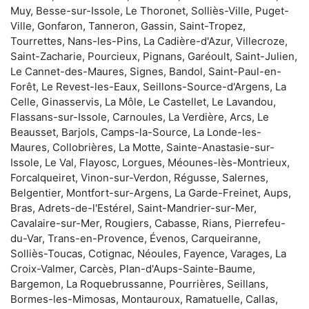
Muy, Besse-sur-Issole, Le Thoronet, Solliès-Ville, Puget-
Ville, Gonfaron, Tanneron, Gassin, Saint-Tropez,
Tourrettes, Nans-les-Pins, La Cadière-d'Azur, Villecroze,
Saint-Zacharie, Pourcieux, Pignans, Garéoult, Saint-Julien,
Le Cannet-des-Maures, Signes, Bandol, Saint-Paul-en-
Forêt, Le Revest-les-Eaux, Seillons-Source-d'Argens, La
Celle, Ginasservis, La Môle, Le Castellet, Le Lavandou,
Flassans-sur-Issole, Carnoules, La Verdière, Arcs, Le
Beausset, Barjols, Camps-la-Source, La Londe-les-
Maures, Collobrières, La Motte, Sainte-Anastasie-sur-
Issole, Le Val, Flayosc, Lorgues, Méounes-lès-Montrieux,
Forcalqueiret, Vinon-sur-Verdon, Régusse, Salernes,
Belgentier, Montfort-sur-Argens, La Garde-Freinet, Aups,
Bras, Adrets-de-l'Estérel, Saint-Mandrier-sur-Mer,
Cavalaire-sur-Mer, Rougiers, Cabasse, Rians, Pierrefeu-
du-Var, Trans-en-Provence, Évenos, Carqueiranne,
Solliès-Toucas, Cotignac, Néoules, Fayence, Varages, La
Croix-Valmer, Carcès, Plan-d'Aups-Sainte-Baume,
Bargemon, La Roquebrussanne, Pourrières, Seillans,
Bormes-les-Mimosas, Montauroux, Ramatuelle, Callas,