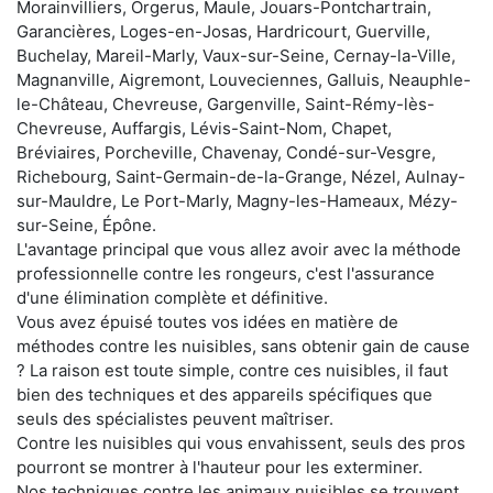
Morainvilliers, Orgerus, Maule, Jouars-Pontchartrain,
Garancières, Loges-en-Josas, Hardricourt, Guerville,
Buchelay, Mareil-Marly, Vaux-sur-Seine, Cernay-la-Ville,
Magnanville, Aigremont, Louveciennes, Galluis, Neauphle-
le-Château, Chevreuse, Gargenville, Saint-Rémy-lès-
Chevreuse, Auffargis, Lévis-Saint-Nom, Chapet,
Bréviaires, Porcheville, Chavenay, Condé-sur-Vesgre,
Richebourg, Saint-Germain-de-la-Grange, Nézel, Aulnay-
sur-Mauldre, Le Port-Marly, Magny-les-Hameaux, Mézy-
sur-Seine, Épône.
L'avantage principal que vous allez avoir avec la méthode
professionnelle contre les rongeurs, c'est l'assurance
d'une élimination complète et définitive.
Vous avez épuisé toutes vos idées en matière de
méthodes contre les nuisibles, sans obtenir gain de cause
? La raison est toute simple, contre ces nuisibles, il faut
bien des techniques et des appareils spécifiques que
seuls des spécialistes peuvent maîtriser.
Contre les nuisibles qui vous envahissent, seuls des pros
pourront se montrer à l'hauteur pour les exterminer.
Nos techniques contre les animaux nuisibles se trouvent