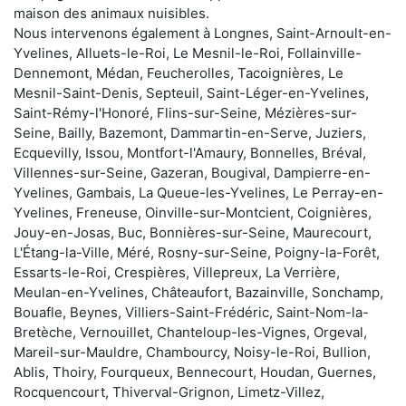
maison des animaux nuisibles.
Nous intervenons également à Longnes, Saint-Arnoult-en-
Yvelines, Alluets-le-Roi, Le Mesnil-le-Roi, Follainville-
Dennemont, Médan, Feucherolles, Tacoignières, Le
Mesnil-Saint-Denis, Septeuil, Saint-Léger-en-Yvelines,
Saint-Rémy-l'Honoré, Flins-sur-Seine, Mézières-sur-
Seine, Bailly, Bazemont, Dammartin-en-Serve, Juziers,
Ecquevilly, Issou, Montfort-l'Amaury, Bonnelles, Bréval,
Villennes-sur-Seine, Gazeran, Bougival, Dampierre-en-
Yvelines, Gambais, La Queue-les-Yvelines, Le Perray-en-
Yvelines, Freneuse, Oinville-sur-Montcient, Coignières,
Jouy-en-Josas, Buc, Bonnières-sur-Seine, Maurecourt,
L'Étang-la-Ville, Méré, Rosny-sur-Seine, Poigny-la-Forêt,
Essarts-le-Roi, Crespières, Villepreux, La Verrière,
Meulan-en-Yvelines, Châteaufort, Bazainville, Sonchamp,
Bouafle, Beynes, Villiers-Saint-Frédéric, Saint-Nom-la-
Bretèche, Vernouillet, Chanteloup-les-Vignes, Orgeval,
Mareil-sur-Mauldre, Chambourcy, Noisy-le-Roi, Bullion,
Ablis, Thoiry, Fourqueux, Bennecourt, Houdan, Guernes,
Rocquencourt, Thiverval-Grignon, Limetz-Villez,