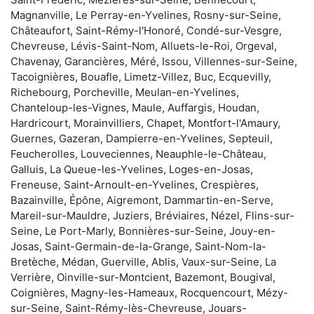
Magnanville, Le Perray-en-Yvelines, Rosny-sur-Seine,
Châteaufort, Saint-Rémy-l'Honoré, Condé-sur-Vesgre,
Chevreuse, Lévis-Saint-Nom, Alluets-le-Roi, Orgeval,
Chavenay, Garancières, Méré, Issou, Villennes-sur-Seine,
Tacoignières, Bouafle, Limetz-Villez, Buc, Ecquevilly,
Richebourg, Porcheville, Meulan-en-Yvelines,
Chanteloup-les-Vignes, Maule, Auffargis, Houdan,
Hardricourt, Morainvilliers, Chapet, Montfort-l'Amaury,
Guernes, Gazeran, Dampierre-en-Yvelines, Septeuil,
Feucherolles, Louveciennes, Neauphle-le-Château,
Galluis, La Queue-les-Yvelines, Loges-en-Josas,
Freneuse, Saint-Arnoult-en-Yvelines, Crespières,
Bazainville, Épône, Aigremont, Dammartin-en-Serve,
Mareil-sur-Mauldre, Juziers, Bréviaires, Nézel, Flins-sur-
Seine, Le Port-Marly, Bonnières-sur-Seine, Jouy-en-
Josas, Saint-Germain-de-la-Grange, Saint-Nom-la-
Bretèche, Médan, Guerville, Ablis, Vaux-sur-Seine, La
Verrière, Oinville-sur-Montcient, Bazemont, Bougival,
Coignières, Magny-les-Hameaux, Rocquencourt, Mézy-
sur-Seine, Saint-Rémy-lès-Chevreuse, Jouars-