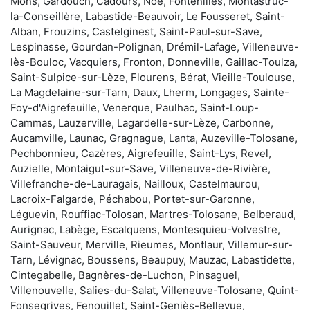
Mons, Gardouch, Cadours, Noé, Fontenilles, Montastruc-
la-Conseillère, Labastide-Beauvoir, Le Fousseret, Saint-
Alban, Frouzins, Castelginest, Saint-Paul-sur-Save,
Lespinasse, Gourdan-Polignan, Drémil-Lafage, Villeneuve-
lès-Bouloc, Vacquiers, Fronton, Donneville, Gaillac-Toulza,
Saint-Sulpice-sur-Lèze, Flourens, Bérat, Vieille-Toulouse,
La Magdelaine-sur-Tarn, Daux, Lherm, Longages, Sainte-
Foy-d'Aigrefeuille, Venerque, Paulhac, Saint-Loup-
Cammas, Lauzerville, Lagardelle-sur-Lèze, Carbonne,
Aucamville, Launac, Gragnague, Lanta, Auzeville-Tolosane,
Pechbonnieu, Cazères, Aigrefeuille, Saint-Lys, Revel,
Auzielle, Montaigut-sur-Save, Villeneuve-de-Rivière,
Villefranche-de-Lauragais, Nailloux, Castelmaurou,
Lacroix-Falgarde, Péchabou, Portet-sur-Garonne,
Léguevin, Rouffiac-Tolosan, Martres-Tolosane, Belberaud,
Aurignac, Labège, Escalquens, Montesquieu-Volvestre,
Saint-Sauveur, Merville, Rieumes, Montlaur, Villemur-sur-
Tarn, Lévignac, Boussens, Beaupuy, Mauzac, Labastidette,
Cintegabelle, Bagnères-de-Luchon, Pinsaguel,
Villenouvelle, Salies-du-Salat, Villeneuve-Tolosane, Quint-
Fonsegrives, Fenouillet, Saint-Geniès-Bellevue,