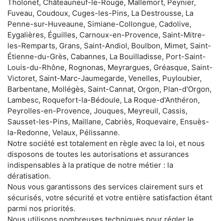
Tholonet, Châteauneuf-le-Rouge, Mallemort, Peynier,
Fuveau, Coudoux, Cuges-les-Pins, La Destrousse, La
Penne-sur-Huveaune, Simiane-Collongue, Cadolive,
Eygalières, Éguilles, Carnoux-en-Provence, Saint-Mitre-
les-Remparts, Grans, Saint-Andiol, Boulbon, Mimet, Saint-
Étienne-du-Grès, Cabannes, La Bouilladisse, Port-Saint-
Louis-du-Rhône, Rognonas, Meyrargues, Gréasque, Saint-
Victoret, Saint-Marc-Jaumegarde, Venelles, Puyloubier,
Barbentane, Mollégès, Saint-Cannat, Orgon, Plan-d'Orgon,
Lambesc, Roquefort-la-Bédoule, La Roque-d'Anthéron,
Peyrolles-en-Provence, Jouques, Meyreuil, Cassis,
Sausset-les-Pins, Maillane, Cabriès, Roquevaire, Ensuès-
la-Redonne, Velaux, Pélissanne.
Notre société est totalement en règle avec la loi, et nous
disposons de toutes les autorisations et assurances
indispensables à la pratique de notre métier : la
dératisation.
Nous vous garantissons des services clairement surs et
sécurisés, votre sécurité et votre entière satisfaction étant
parmi nos priorités.
Nous utilisons nombreuses techniques pour régler le